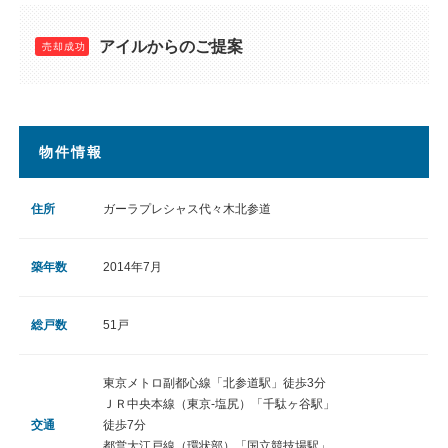
アイルからのご提案
物件情報
住所
ガーラプレシャス代々木北参道
築年数
2014年7月
総戸数
51戸
東京メトロ副都心線「北参道駅」徒歩3分
ＪＲ中央本線（東京-塩尻）「千駄ヶ谷駅」
交通
徒歩7分
都営大江戸線（環状部）「国立競技場駅」