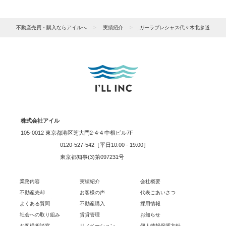
不動産売買・購入ならアイルへ
>
実績紹介
>
ガーラプレシャス代々木北参道
株式会社アイル
105-0012 東京都港区芝大門2-4-4 中根ビル7F
0120-527-542［平日10:00 - 19:00］
東京都知事(3)第097231号
業務内容
実績紹介
会社概要
不動産売却
お客様の声
代表ごあいさつ
よくある質問
不動産購入
採用情報
社会への取り組み
賃貸管理
お知らせ
お客様相談室
リノベーション
個人情報保護方針