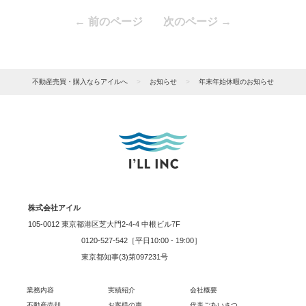
← 前のページ
次のページ →
不動産売買・購入ならアイルへ
>
お知らせ
>
年末年始休暇のお知らせ
株式会社アイル
105-0012 東京都港区芝大門2-4-4 中根ビル7F
0120-527-542［平日10:00 - 19:00］
東京都知事(3)第097231号
業務内容
実績紹介
会社概要
不動産売却
お客様の声
代表ごあいさつ